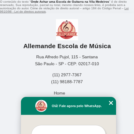
O conteúdo do texto "
Onde Achar uma Escola de Guitarra na Vila Medeiros
" é de direito
reservado. Sua reprodução, parcial ou total, mesmo citando nossos links, é proibida sem a
autorização do autor. Crime de violação de direito autoral – artigo 184 do Código Penal –
Lei
9610/98 - Lei de direitos autorais
.
Allemande Escola de Música
Rua Alfredo Pujol, 115 - Santana
São Paulo - SP - CEP: 02017-010
(11) 2977-7367
(11) 98188-7787
Home
Empresa
Olá! Fale agora pelo WhatsApp.
Missão
Serviços
Contato
Mapa do site