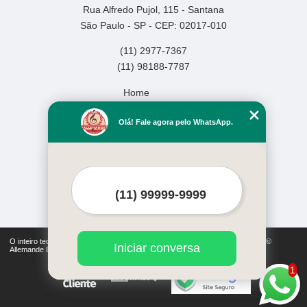
Rua Alfredo Pujol, 115 - Santana
São Paulo - SP - CEP: 02017-010
(11) 2977-7367
(11) 98188-7787
Home
Empresa
Olá! Fale agora pelo WhatsApp.
Missão
Serviços
Contato
Mapa do site
Mais Serviços
O inteiro teor deste site está sujeito à proteção de direitos autorais. Copyright©
Iniciar conversa
Allemande Escola de Música (Lei 9610 de 19/02/1998)
1