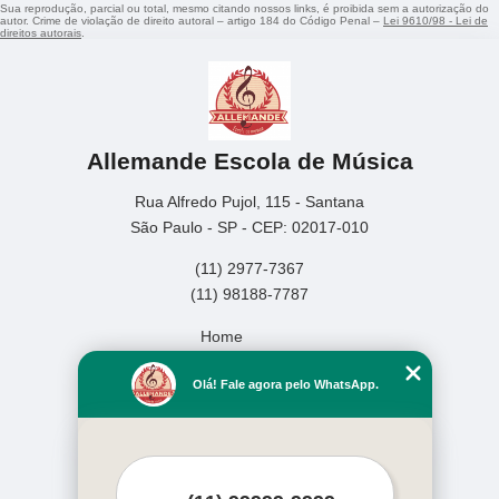
Sua reprodução, parcial ou total, mesmo citando nossos links, é proibida sem a autorização do
autor. Crime de violação de direito autoral – artigo 184 do Código Penal –
Lei 9610/98 - Lei de
direitos autorais
.
Allemande Escola de Música
Rua Alfredo Pujol, 115 - Santana
São Paulo - SP - CEP: 02017-010
(11) 2977-7367
(11) 98188-7787
Home
Empresa
Olá! Fale agora pelo WhatsApp.
Missão
Serviços
Contato
Mapa do site
Mais Serviços