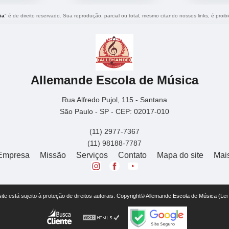
ia
" é de direito reservado. Sua reprodução, parcial ou total, mesmo citando nossos links, é proib
Allemande Escola de Música
Rua Alfredo Pujol, 115 - Santana
São Paulo - SP - CEP: 02017-010
(11) 2977-7367
(11) 98188-7787
Empresa
Missão
Serviços
Contato
Mapa do site
Mai
 site está sujeito à proteção de direitos autorais. Copyright© Allemande Escola de Música (Le