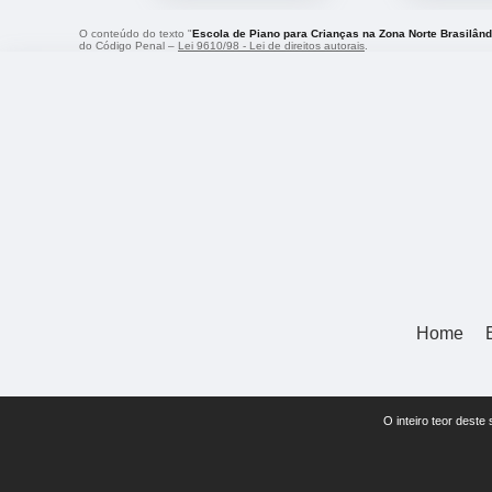
O conteúdo do texto "
Escola de Piano para Crianças na Zona Norte Brasilând
do Código Penal –
Lei 9610/98 - Lei de direitos autorais
.
Home
O inteiro teor deste