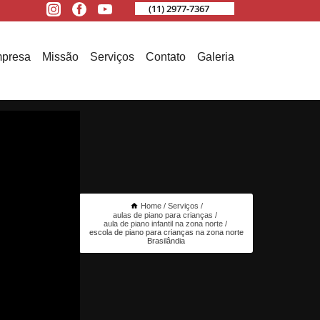
(11) 2977-7367
presa
Missão
Serviços
Contato
Galeria
Home
Serviços
aulas de piano para crianças
aula de piano infantil na zona norte
escola de piano para crianças na zona norte
Brasilândia