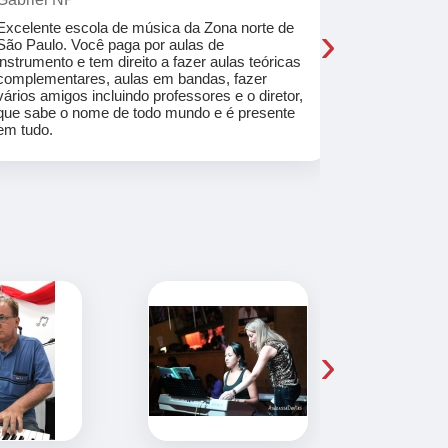
›
Excelente escola de música da Zona norte de
Desde o pri
São Paulo. Você paga por aulas de
de professo
instrumento e tem direito a fazer aulas teóricas
acolhedores
complementares, aulas em bandas, fazer
ajudar a co
vários amigos incluindo professores e o diretor,
musica.
que sabe o nome de todo mundo e é presente
em tudo.
›