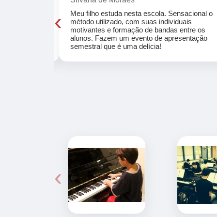
‹
cola, a turma
Meu filho estuda nesta escola. Sensacional o
o, super
método utilizado, com suas individuais
osta a te
motivantes e formação de bandas entre os
ocar e aprender
alunos. Fazem um evento de apresentação
semestral que é uma delícia!
‹