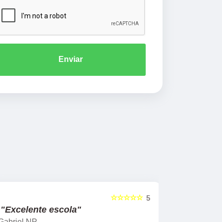
Enviar
☆☆☆☆☆
5
"Excelente escola"
"Recome
Gabriel NP
Marcel Mat