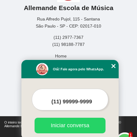
Allemande Escola de Música
Rua Alfredo Pujol, 115 - Santana
São Paulo - SP - CEP: 02017-010
(11) 2977-7367
(11) 98188-7787
Home
Empresa
Olá! Fale agora pelo WhatsApp.
Missão
Serviços
Contato
Mapa do site
Mais Serviços
O inteiro teor deste site está sujeito à proteção de direitos autorais. Copyright©
Iniciar conversa
Allemande Escola de Música (Lei 9610 de 19/02/1998)
1