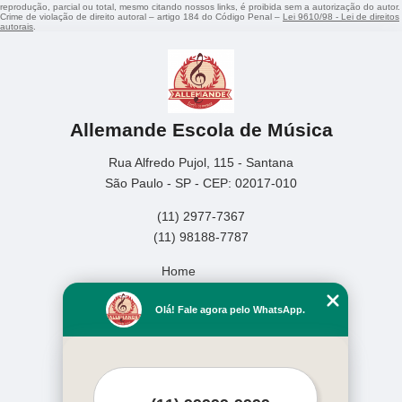
reprodução, parcial ou total, mesmo citando nossos links, é proibida sem a autorização do autor.
Crime de violação de direito autoral – artigo 184 do Código Penal –
Lei 9610/98 - Lei de direitos
autorais
.
Allemande Escola de Música
Rua Alfredo Pujol, 115 - Santana
São Paulo - SP - CEP: 02017-010
(11) 2977-7367
(11) 98188-7787
Home
Empresa
Olá! Fale agora pelo WhatsApp.
Missão
Serviços
Contato
Mapa do site
Mais Serviços