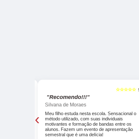
☆☆☆☆☆
☆☆☆☆☆
5
"Recomendo!!!"
Silvana de Moraes
‹
cola, a turma
Meu filho estuda nesta escola. Sensacional o
o, super
método utilizado, com suas individuais
osta a te
motivantes e formação de bandas entre os
ocar e aprender
alunos. Fazem um evento de apresentação
semestral que é uma delícia!