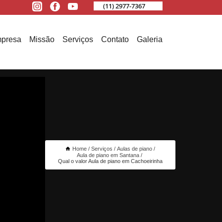
(11) 2977-7367
presa
Missão
Serviços
Contato
Galeria
Home
Serviços
Aulas de piano
Aula de piano em Santana
Qual o valor Aula de piano em Cachoeirinha