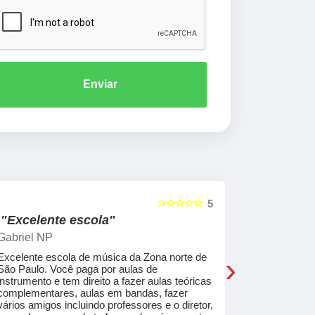
Enviar
☆☆☆☆☆
5
"Excelente escola"
"Recome
Gabriel NP
Marcel Mat
›
Excelente escola de música da Zona norte de
Desde o pri
São Paulo. Você paga por aulas de
de professo
instrumento e tem direito a fazer aulas teóricas
acolhedores
complementares, aulas em bandas, fazer
ajudar a co
vários amigos incluindo professores e o diretor,
musica.