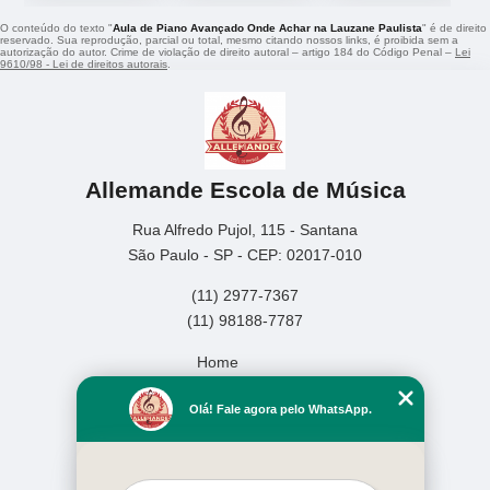
O conteúdo do texto "
Aula de Piano Avançado Onde Achar na Lauzane Paulista
" é de direito
reservado. Sua reprodução, parcial ou total, mesmo citando nossos links, é proibida sem a
autorização do autor. Crime de violação de direito autoral – artigo 184 do Código Penal –
Lei
9610/98 - Lei de direitos autorais
.
Allemande Escola de Música
Rua Alfredo Pujol, 115 - Santana
São Paulo - SP - CEP: 02017-010
(11) 2977-7367
(11) 98188-7787
Home
Empresa
Olá! Fale agora pelo WhatsApp.
Missão
Serviços
Contato
Mapa do site