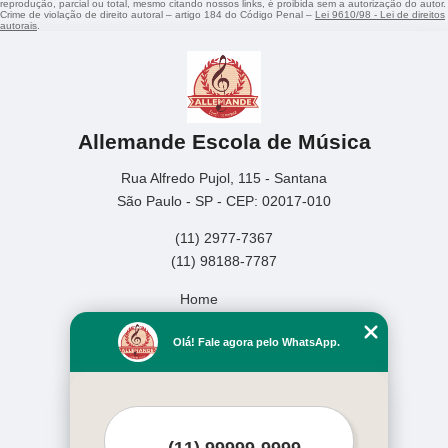
reprodução, parcial ou total, mesmo citando nossos links, é proibida sem a autorização do autor.
Crime de violação de direito autoral – artigo 184 do Código Penal –
Lei 9610/98 - Lei de direitos
autorais
.
Allemande Escola de Música
Rua Alfredo Pujol, 115 - Santana
São Paulo - SP - CEP: 02017-010
(11) 2977-7367
(11) 98188-7787
Home
Empresa
Olá! Fale agora pelo WhatsApp.
Missão
Serviços
Contato
Mapa do site
Mais Serviços