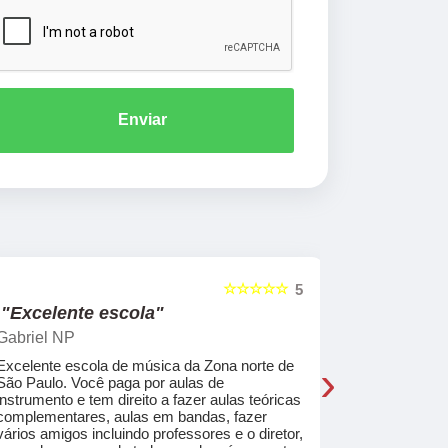
Enviar
☆☆☆☆☆
5
"Excelente escola"
"Recome
Gabriel NP
Marcel Mat
›
Excelente escola de música da Zona norte de
Desde o pri
São Paulo. Você paga por aulas de
de professo
instrumento e tem direito a fazer aulas teóricas
acolhedores
complementares, aulas em bandas, fazer
ajudar a co
vários amigos incluindo professores e o diretor,
musica.