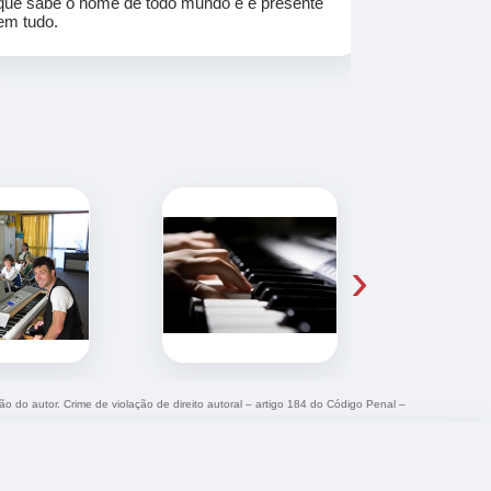
que sabe o nome de todo mundo e é presente
em tudo.
›
ção do autor. Crime de violação de direito autoral – artigo 184 do Código Penal –