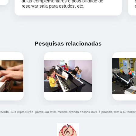
aulas complementares e possibilidade de
reservar sala para estudos, etc.
Pesquisas relacionadas
servado. Sua reprodução, parcial ou total, mesmo citando nossos links, é proibida sem a autoriza