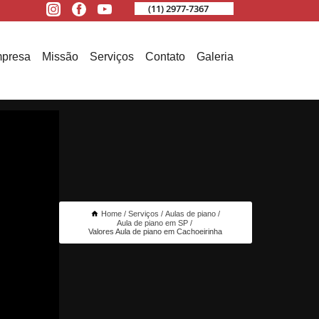
(11) 2977-7367
presa
Missão
Serviços
Contato
Galeria
Home
Serviços
Aulas de piano
Aula de piano em SP
Valores Aula de piano em Cachoeirinha