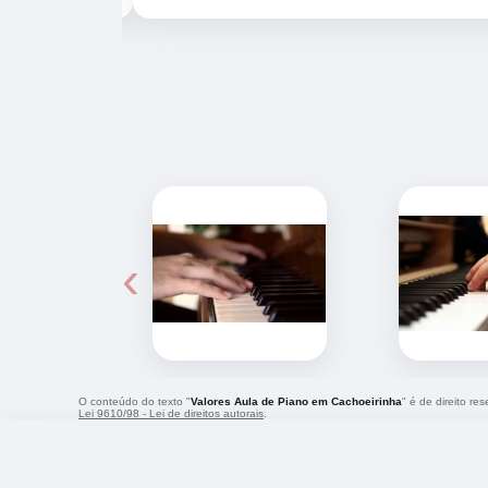
‹
O conteúdo do texto "
Valores Aula de Piano em Cachoeirinha
" é de direito re
Lei 9610/98 - Lei de direitos autorais
.