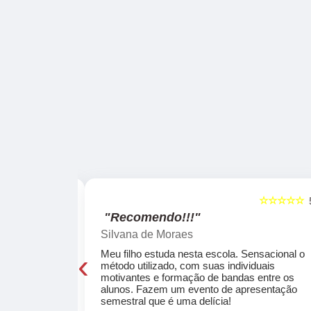
☆☆☆☆☆
☆☆☆☆☆
5
"Recomendo!!!"
Silvana de Moraes
‹
cola, a turma
Meu filho estuda nesta escola. Sensacional o
o, super
método utilizado, com suas individuais
osta a te
motivantes e formação de bandas entre os
ocar e aprender
alunos. Fazem um evento de apresentação
semestral que é uma delícia!