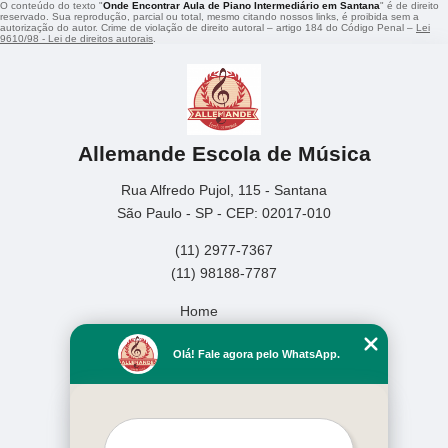
O conteúdo do texto "
Onde Encontrar Aula de Piano Intermediário em Santana
" é de direito
reservado. Sua reprodução, parcial ou total, mesmo citando nossos links, é proibida sem a
autorização do autor. Crime de violação de direito autoral – artigo 184 do Código Penal –
Lei
9610/98 - Lei de direitos autorais
.
Allemande Escola de Música
Rua Alfredo Pujol, 115 - Santana
São Paulo - SP - CEP: 02017-010
(11) 2977-7367
(11) 98188-7787
Home
Empresa
Olá! Fale agora pelo WhatsApp.
Missão
Serviços
Contato
Mapa do site