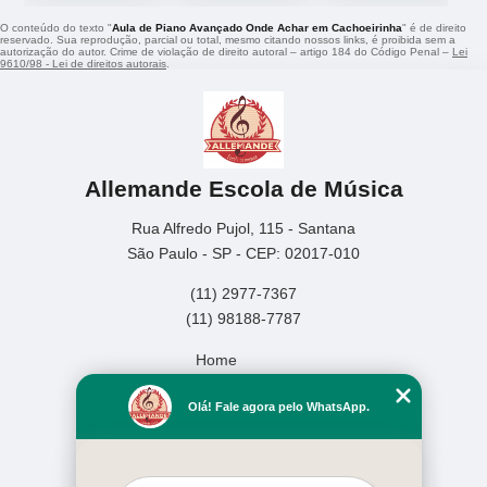
O conteúdo do texto "
Aula de Piano Avançado Onde Achar em Cachoeirinha
" é de direito
reservado. Sua reprodução, parcial ou total, mesmo citando nossos links, é proibida sem a
autorização do autor. Crime de violação de direito autoral – artigo 184 do Código Penal –
Lei
9610/98 - Lei de direitos autorais
.
Allemande Escola de Música
Rua Alfredo Pujol, 115 - Santana
São Paulo - SP - CEP: 02017-010
(11) 2977-7367
(11) 98188-7787
Home
Empresa
Olá! Fale agora pelo WhatsApp.
Missão
Serviços
Contato
Mapa do site