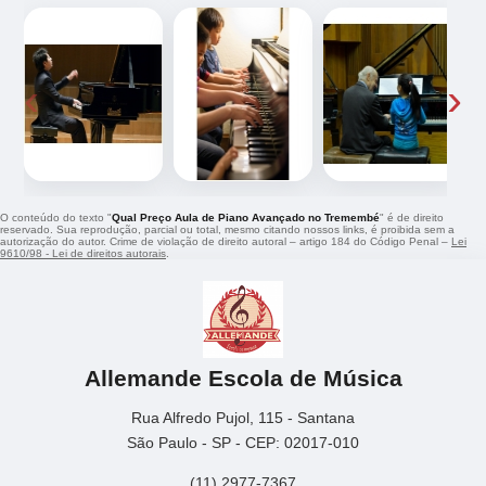
‹
›
O conteúdo do texto "
Qual Preço Aula de Piano Avançado no Tremembé
" é de direito
reservado. Sua reprodução, parcial ou total, mesmo citando nossos links, é proibida sem a
autorização do autor. Crime de violação de direito autoral – artigo 184 do Código Penal –
Lei
9610/98 - Lei de direitos autorais
.
Allemande Escola de Música
Rua Alfredo Pujol, 115 - Santana
São Paulo - SP - CEP: 02017-010
(11) 2977-7367