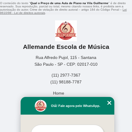
O conteúdo do texto "
Qual o Preço de uma Aula de Piano na Vila Guilherme
" é de direito
reservado. Sua reprodução, parcial ou total, mesmo citando nossos links, é proibida sem a
autorização do autor. Crime de violação de direito autoral – artigo 184 do Código Penal –
Lei
9610/98 - Lei de direitos autorais
.
Allemande Escola de Música
Rua Alfredo Pujol, 115 - Santana
São Paulo - SP - CEP: 02017-010
(11) 2977-7367
(11) 98188-7787
Home
Empresa
Olá! Fale agora pelo WhatsApp.
Missão
Serviços
Contato
Mapa do site