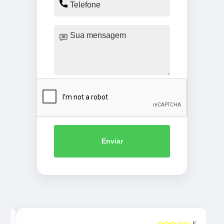
Enviar
☆☆☆☆☆