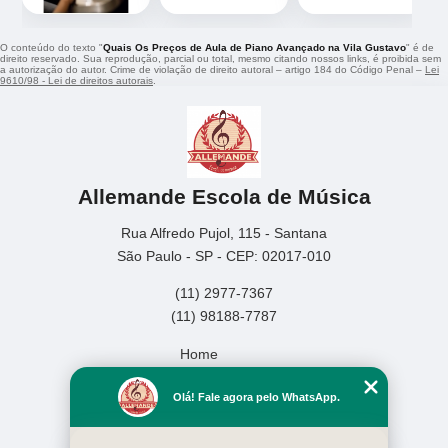
O conteúdo do texto "
Quais Os Preços de Aula de Piano Avançado na Vila Gustavo
" é de
direito reservado. Sua reprodução, parcial ou total, mesmo citando nossos links, é proibida sem
a autorização do autor. Crime de violação de direito autoral – artigo 184 do Código Penal –
Lei
9610/98 - Lei de direitos autorais
.
Allemande Escola de Música
Rua Alfredo Pujol, 115 - Santana
São Paulo - SP - CEP: 02017-010
(11) 2977-7367
(11) 98188-7787
Home
Empresa
Olá! Fale agora pelo WhatsApp.
Missão
Serviços
Contato