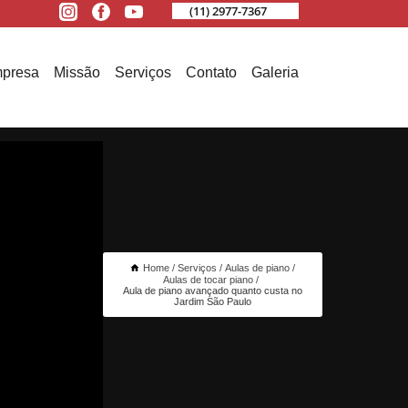
(11) 2977-7367
presa
Missão
Serviços
Contato
Galeria
Home
Serviços
Aulas de piano
Aulas de tocar piano
Aula de piano avançado quanto custa no
Jardim São Paulo