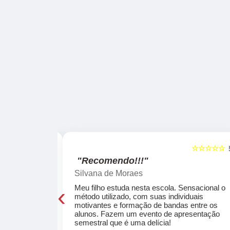
☆☆☆☆☆
☆☆☆☆☆
5
"Recomendo!!!"
Silvana de Moraes
‹
cola, a turma
Meu filho estuda nesta escola. Sensacional o
o, super
método utilizado, com suas individuais
osta a te
motivantes e formação de bandas entre os
ocar e aprender
alunos. Fazem um evento de apresentação
semestral que é uma delícia!