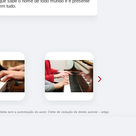
que sabe o nome de todo mundo e é presente
em tudo.
›
ibida sem a autorização do autor. Crime de violação de direito autoral – artigo