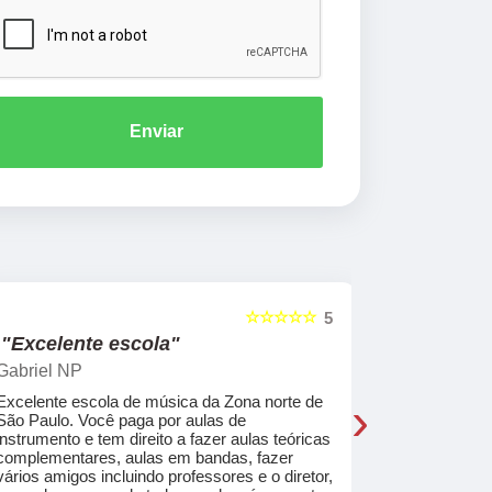
Enviar
☆☆☆☆☆
5
"Excelente escola"
"Recome
Gabriel NP
Marcel Mat
›
Excelente escola de música da Zona norte de
Desde o pri
São Paulo. Você paga por aulas de
de professo
instrumento e tem direito a fazer aulas teóricas
acolhedores
complementares, aulas em bandas, fazer
ajudar a co
vários amigos incluindo professores e o diretor,
musica.