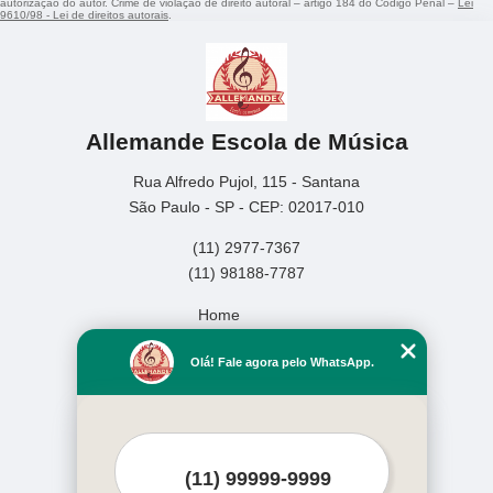
autorização do autor. Crime de violação de direito autoral – artigo 184 do Código Penal –
Lei
9610/98 - Lei de direitos autorais
.
Allemande Escola de Música
Rua Alfredo Pujol, 115 - Santana
São Paulo - SP - CEP: 02017-010
(11) 2977-7367
(11) 98188-7787
Home
Empresa
Olá! Fale agora pelo WhatsApp.
Missão
Serviços
Contato
Mapa do site
Mais Serviços