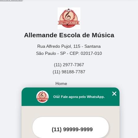
Allemande Escola de Música
Rua Alfredo Pujol, 115 - Santana
São Paulo - SP - CEP: 02017-010
(11) 2977-7367
(11) 98188-7787
Home
Empresa
Olá! Fale agora pelo WhatsApp.
Missão
Serviços
Contato
Mapa do site
Mais Serviços