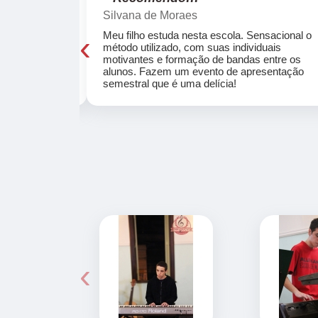
Silvana de Moraes
‹
cola, a turma
Meu filho estuda nesta escola. Sensacional o
o, super
método utilizado, com suas individuais
osta a te
motivantes e formação de bandas entre os
ocar e aprender
alunos. Fazem um evento de apresentação
semestral que é uma delícia!
‹