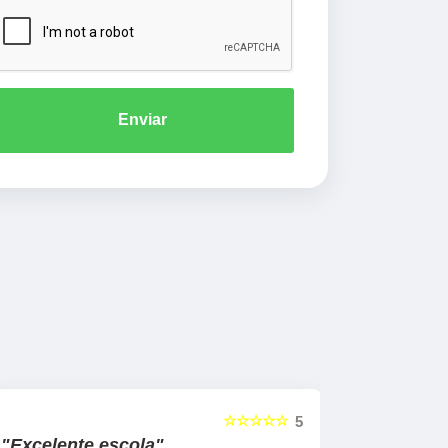
Enviar
☆☆☆☆☆
5
"Excelente escola"
"Recome