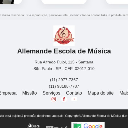
e direito reservado. Sua reprodução, parcial ou total, mesmo citando nossos links, é proibida sem
Allemande Escola de Música
Rua Alfredo Pujol, 115 - Santana
São Paulo - SP - CEP: 02017-010
(11) 2977-7367
(11) 98188-7787
Empresa
Missão
Serviços
Contato
Mapa do site
Mai
 site está sujeito à proteção de direitos autorais. Copyright© Allemande Escola de Música (Le