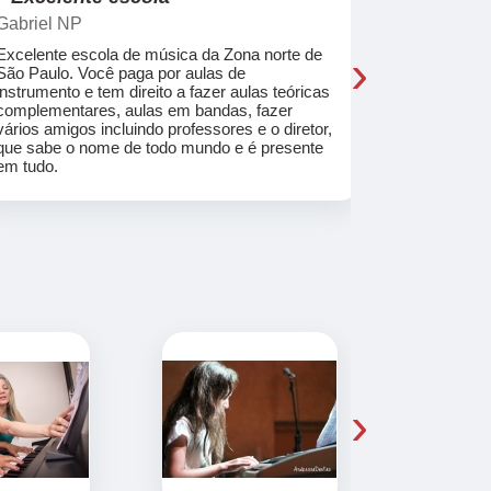
Gabriel NP
Marcel Mat
›
Excelente escola de música da Zona norte de
Desde o pri
São Paulo. Você paga por aulas de
de professo
instrumento e tem direito a fazer aulas teóricas
acolhedores
complementares, aulas em bandas, fazer
ajudar a co
vários amigos incluindo professores e o diretor,
musica.
que sabe o nome de todo mundo e é presente
em tudo.
›