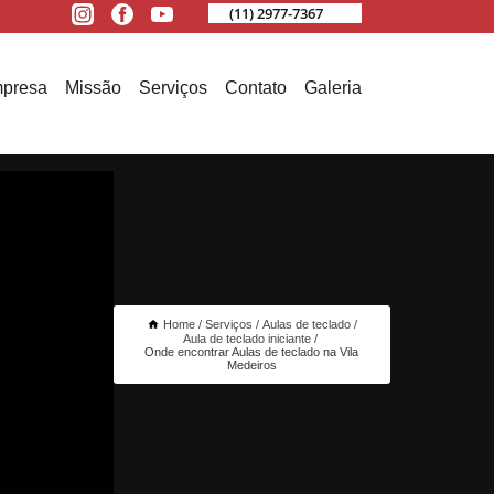
(11) 2977-7367
presa
Missão
Serviços
Contato
Galeria
Home
Serviços
Aulas de teclado
Aula de teclado iniciante
Onde encontrar Aulas de teclado na Vila
Medeiros