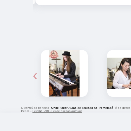
‹
O conteúdo do texto "
Onde Fazer Aulas de Teclado no Tremembé
" é de direit
Penal –
Lei 9610/98 - Lei de direitos autorais
.