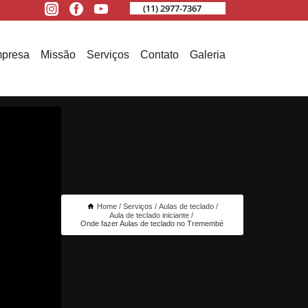
(11) 2977-7367
presa
Missão
Serviços
Contato
Galeria
Home
Serviços
Aulas de teclado
Aula de teclado iniciante
Onde fazer Aulas de teclado no Tremembé