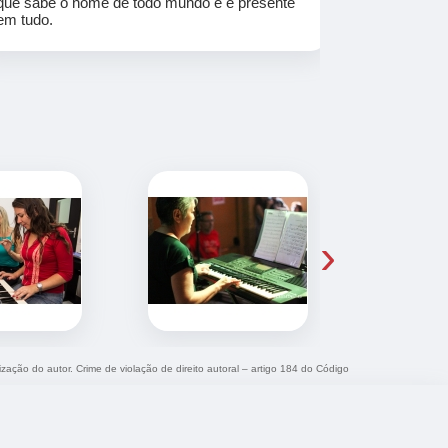
que sabe o nome de todo mundo e é presente
em tudo.
›
ização do autor. Crime de violação de direito autoral – artigo 184 do Código