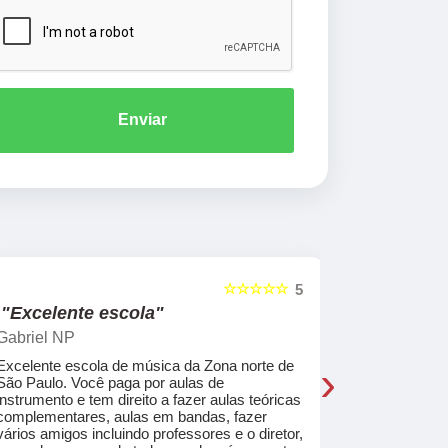
Enviar
☆☆☆☆☆
5
"Excelente escola"
"Recome
Gabriel NP
Marcel Mat
›
Excelente escola de música da Zona norte de
Desde o pri
São Paulo. Você paga por aulas de
de professo
instrumento e tem direito a fazer aulas teóricas
acolhedores
complementares, aulas em bandas, fazer
ajudar a co
vários amigos incluindo professores e o diretor,
musica.