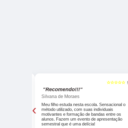
☆☆☆☆☆
☆☆☆☆☆
5
"Recomendo!!!"
Silvana de Moraes
‹
cola, a turma
Meu filho estuda nesta escola. Sensacional o
o, super
método utilizado, com suas individuais
osta a te
motivantes e formação de bandas entre os
ocar e aprender
alunos. Fazem um evento de apresentação
semestral que é uma delícia!