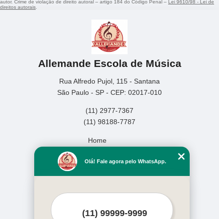
autor. Crime de violação de direito autoral – artigo 184 do Código Penal –
Lei 9610/98 - Lei de
direitos autorais
.
Allemande Escola de Música
Rua Alfredo Pujol, 115 - Santana
São Paulo - SP - CEP: 02017-010
(11) 2977-7367
(11) 98188-7787
Home
Empresa
Olá! Fale agora pelo WhatsApp.
Missão
Serviços
Contato
Mapa do site
Mais Serviços