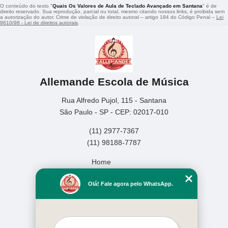
O conteúdo do texto "
Quais Os Valores de Aula de Teclado Avançado em Santana
" é de
direito reservado. Sua reprodução, parcial ou total, mesmo citando nossos links, é proibida sem
a autorização do autor. Crime de violação de direito autoral – artigo 184 do Código Penal –
Lei
9610/98 - Lei de direitos autorais
.
Allemande Escola de Música
Rua Alfredo Pujol, 115 - Santana
São Paulo - SP - CEP: 02017-010
(11) 2977-7367
(11) 98188-7787
Home
Empresa
Olá! Fale agora pelo WhatsApp.
Missão
Serviços
Contato
Mapa do site