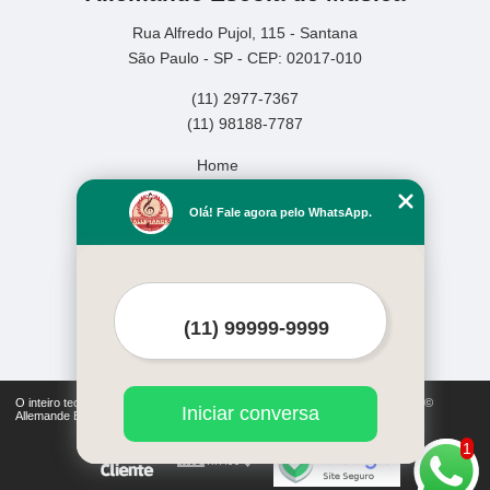
Rua Alfredo Pujol, 115 - Santana
São Paulo - SP - CEP: 02017-010
(11) 2977-7367
(11) 98188-7787
Home
Empresa
Olá! Fale agora pelo WhatsApp.
Missão
Serviços
Contato
Mapa do site
Mais Serviços
O inteiro teor deste site está sujeito à proteção de direitos autorais. Copyright©
Iniciar conversa
Allemande Escola de Música (Lei 9610 de 19/02/1998)
1