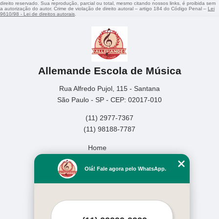
direito reservado. Sua reprodução, parcial ou total, mesmo citando nossos links, é proibida sem
a autorização do autor. Crime de violação de direito autoral – artigo 184 do Código Penal –
Lei
9610/98 - Lei de direitos autorais
.
Allemande Escola de Música
Rua Alfredo Pujol, 115 - Santana
São Paulo - SP - CEP: 02017-010
(11) 2977-7367
(11) 98188-7787
Home
Empresa
Olá! Fale agora pelo WhatsApp.
Missão
Serviços
Contato
Mapa do site
Mais Serviços