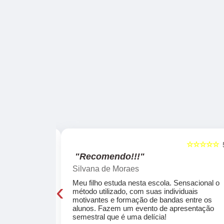
☆☆☆☆☆
☆☆☆☆☆
5
"Recomendo!!!"
Silvana de Moraes
‹
cola, a turma
Meu filho estuda nesta escola. Sensacional o
o, super
método utilizado, com suas individuais
osta a te
motivantes e formação de bandas entre os
ocar e aprender
alunos. Fazem um evento de apresentação
semestral que é uma delícia!