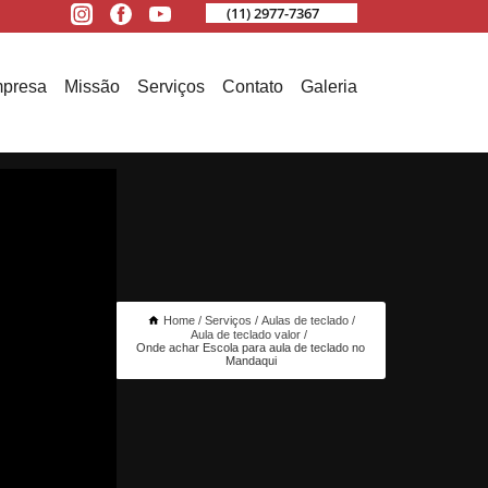
(11) 2977-7367
presa
Missão
Serviços
Contato
Galeria
Home
Serviços
Aulas de teclado
Aula de teclado valor
Onde achar Escola para aula de teclado no
Mandaqui