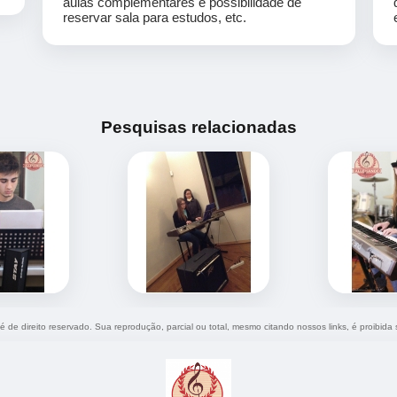
aulas complementares e possibilidade de
reservar sala para estudos, etc.
Pesquisas relacionadas
 é de direito reservado. Sua reprodução, parcial ou total, mesmo citando nossos links, é proibida 