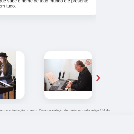
que sabe o nome de todo mundo e é presente
em tudo.
›
sem a autorização do autor. Crime de violação de direito autoral – artigo 184 do