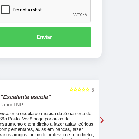
Enviar
☆☆☆☆☆
5
"Excelente escola"
"Recome
Gabriel NP
Marcel Mat
›
Excelente escola de música da Zona norte de
Desde o pri
São Paulo. Você paga por aulas de
de professo
instrumento e tem direito a fazer aulas teóricas
acolhedores
complementares, aulas em bandas, fazer
ajudar a co
vários amigos incluindo professores e o diretor,
musica.