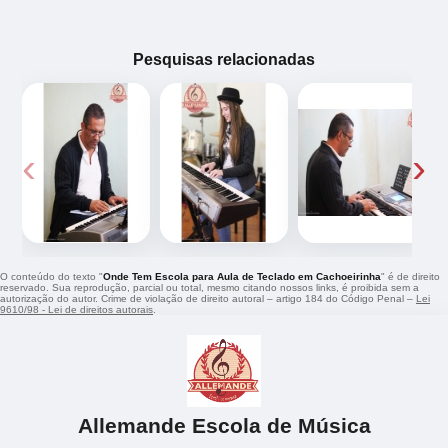
Pesquisas relacionadas
‹
›
O conteúdo do texto "
Onde Tem Escola para Aula de Teclado em Cachoeirinha
" é de direito
reservado. Sua reprodução, parcial ou total, mesmo citando nossos links, é proibida sem a
autorização do autor. Crime de violação de direito autoral – artigo 184 do Código Penal –
Lei
9610/98 - Lei de direitos autorais
.
Allemande Escola de Música