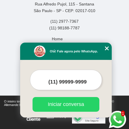
Rua Alfredo Pujol, 115 - Santana
São Paulo - SP - CEP: 02017-010
(11) 2977-7367
(11) 98188-7787
Home
Empresa
Olá! Fale agora pelo WhatsApp.
Missão
Serviços
Contato
Mapa do site
Mais Serviços
O inteiro teor deste site está sujeito à proteção de direitos autorais. Copyright©
Iniciar conversa
Allemande Escola de Música (Lei 9610 de 19/02/1998)
1