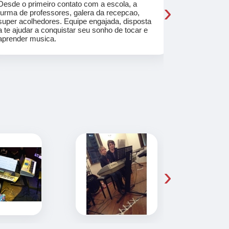
›
Desde o primeiro contato com a escola, a
Meu filho e
turma de professores, galera da recepcao,
método util
super acolhedores. Equipe engajada, disposta
e formação 
a te ajudar a conquistar seu sonho de tocar e
um evento 
aprender musica.
delícia!
›