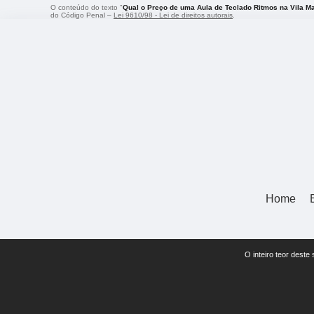
O conteúdo do texto "
Qual o Preço de uma Aula de Teclado Ritmos na Vila Ma
do Código Penal –
Lei 9610/98 - Lei de direitos autorais
.
Home
O inteiro teor deste