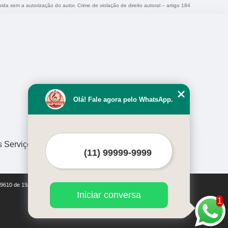
bida sem a autorização do autor. Crime de violação de direito autoral – artigo 184
Olá! Fale agora pelo WhatsApp.
s Serviços
i 9610 de 19/02/1998)
Iniciar conversa
1