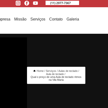
(11) 2977-7367
presa
Missão
Serviços
Contato
Galeria
Home
Serviços
Aulas de teclado
Aula de teclado
Qual o preço de uma Aula de teclado ritmos
na Vila Maria