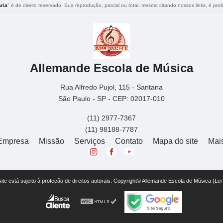
ria
" é de direito reservado. Sua reprodução, parcial ou total, mesmo citando nossos links, é proi
Allemande Escola de Música
Rua Alfredo Pujol, 115 - Santana
São Paulo - SP - CEP: 02017-010
(11) 2977-7367
(11) 98188-7787
Empresa
Missão
Serviços
Contato
Mapa do site
Mai
 site está sujeito à proteção de direitos autorais. Copyright© Allemande Escola de Música (Le