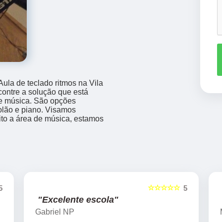
ula de teclado ritmos na Vila
ontre a solução que está
e música. São opções
olão e piano. Visamos
ito a área de música, estamos
☆☆☆☆☆
5
5
"Excelente escola"
Gabriel NP