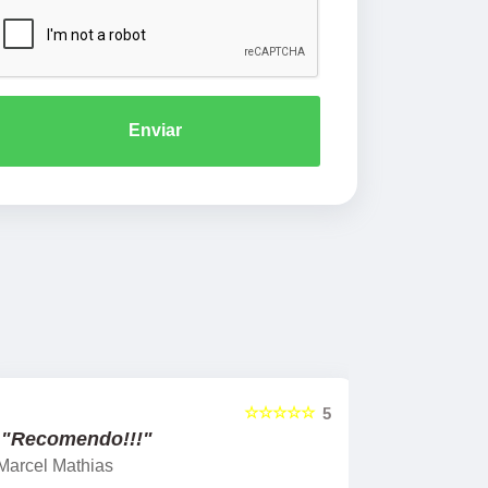
Enviar
☆☆☆☆☆
5
"Recomendo!!!"
"Recome
Marcel Mathias
Silvana de