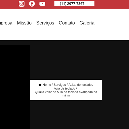
(11) 2977-7367
presa
Missão
Serviços
Contato
Galeria
Home
Serviços
Aulas de teclado
Aula de teclado
Qual o valor de Aula de teclado avançado no
Imirim