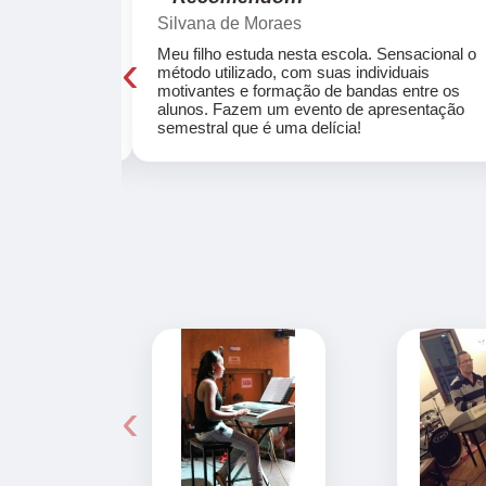
Silvana de Moraes
‹
cola, a turma
Meu filho estuda nesta escola. Sensacional o
o, super
método utilizado, com suas individuais
osta a te
motivantes e formação de bandas entre os
ocar e aprender
alunos. Fazem um evento de apresentação
semestral que é uma delícia!
‹