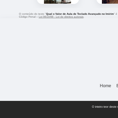
O conteúdo do texto "
Qual o Valor de Aula de Teclado Avançado no Imirim
" é
Código Penal –
Lei 9610/98 - Lei de direitos autorais
.
Home
O inteiro teor deste