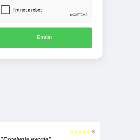
Enviar
☆☆☆☆☆
5
"Excelente escola"
"Recome