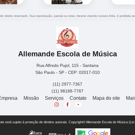
 de direito reservado. Sua reprodução, parcial ou total, mesmo citando nossos links, é proibida se
Allemande Escola de Música
Rua Alfredo Pujol, 115 - Santana
São Paulo - SP - CEP: 02017-010
(11) 2977-7367
(11) 98188-7787
Empresa
Missão
Serviços
Contato
Mapa do site
Mai
 site está sujeito à proteção de direitos autorais. Copyright© Allemande Escola de Música (Le