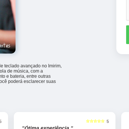
de teclado avançado no Imirim,
ola de música, com a
o e bateria, entre outras
você poderá esclarecer suas
☆☆☆☆☆
5
5
"Ótima experiência "