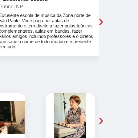
Gabriel NP
Marcel Mat
›
Excelente escola de música da Zona norte de
Desde o pri
São Paulo. Você paga por aulas de
de professo
instrumento e tem direito a fazer aulas teóricas
acolhedores
complementares, aulas em bandas, fazer
ajudar a co
vários amigos incluindo professores e o diretor,
musica.
que sabe o nome de todo mundo e é presente
em tudo.
›