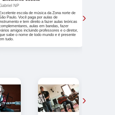
Gabriel NP
Marcel Mat
›
Excelente escola de música da Zona norte de
Desde o pri
São Paulo. Você paga por aulas de
de professo
instrumento e tem direito a fazer aulas teóricas
acolhedores
complementares, aulas em bandas, fazer
ajudar a co
vários amigos incluindo professores e o diretor,
musica.
que sabe o nome de todo mundo e é presente
em tudo.
›