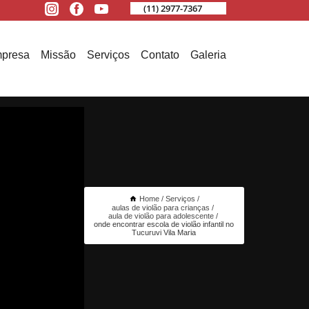
(11) 2977-7367
presa
Missão
Serviços
Contato
Galeria
Home
Serviços
aulas de violão para crianças
aula de violão para adolescente
onde encontrar escola de violão infantil no
Tucuruvi Vila Maria