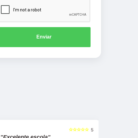
Enviar
☆☆☆☆☆
5
"Excelente escola"
"Recome