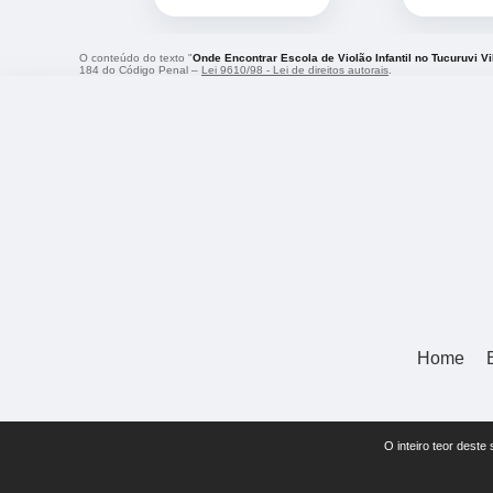
O conteúdo do texto "
Onde Encontrar Escola de Violão Infantil no Tucuruvi Vi
184 do Código Penal –
Lei 9610/98 - Lei de direitos autorais
.
Home
O inteiro teor deste