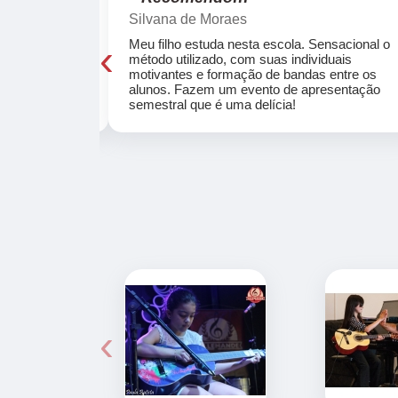
Silvana de Moraes
‹
cola, a turma
Meu filho estuda nesta escola. Sensacional o
o, super
método utilizado, com suas individuais
osta a te
motivantes e formação de bandas entre os
ocar e aprender
alunos. Fazem um evento de apresentação
semestral que é uma delícia!
‹