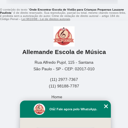
O conteúdo do texto "
Onde Encontrar Escola de Violão para Crianças Pequenas Lauzane
Paulista
" é de direito reservado. Sua reprodução, parcial ou total, mesmo citando nossos links,
é proibida sem a autorização do autor. Crime de violação de direito autoral – artigo 184 do
Código Penal –
Lei 9610/98 - Lei de direitos autorais
.
Allemande Escola de Música
Rua Alfredo Pujol, 115 - Santana
São Paulo - SP - CEP: 02017-010
(11) 2977-7367
(11) 98188-7787
Home
Empresa
Olá! Fale agora pelo WhatsApp.
Missão
Serviços
Contato