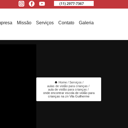
(11) 2977-7367
presa
Missão
Serviços
Contato
Galeria
Home
Serviços
aulas de violão para crianças
aula de violão para crianças
onde encontrar escola de violão para
crianças na zn Vila Guilherme