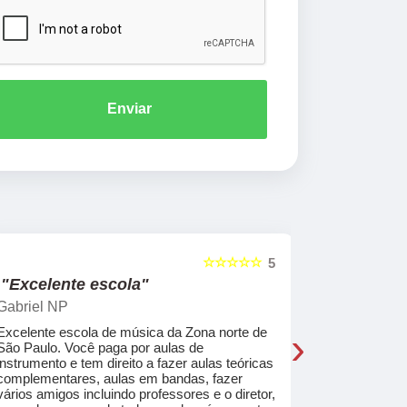
Enviar
☆☆☆☆☆
5
"Excelente escola"
"Recome
Gabriel NP
Marcel Mat
›
Excelente escola de música da Zona norte de
Desde o pri
São Paulo. Você paga por aulas de
de professo
instrumento e tem direito a fazer aulas teóricas
acolhedores
complementares, aulas em bandas, fazer
ajudar a co
vários amigos incluindo professores e o diretor,
musica.