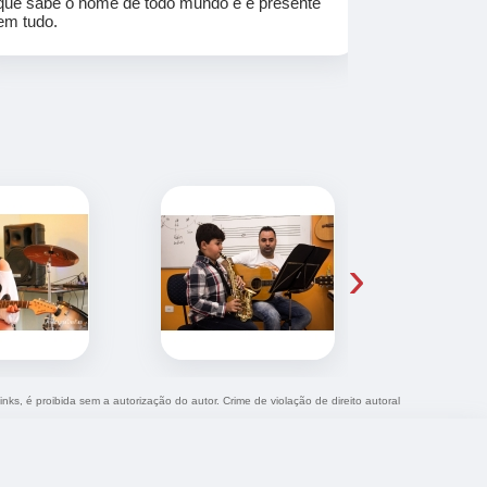
que sabe o nome de todo mundo e é presente
em tudo.
›
inks, é proibida sem a autorização do autor. Crime de violação de direito autoral