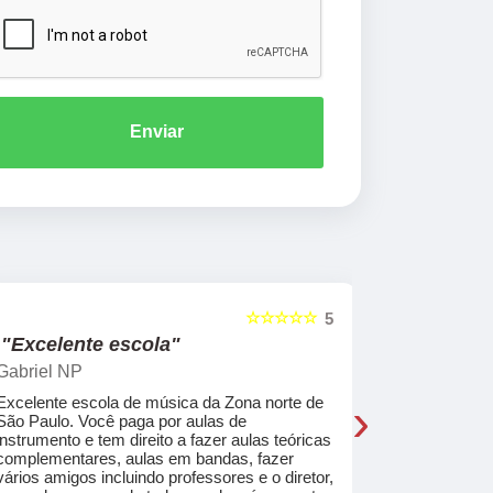
Enviar
☆☆☆☆☆
5
"Excelente escola"
"Recome
Gabriel NP
Marcel Mat
›
Excelente escola de música da Zona norte de
Desde o pri
São Paulo. Você paga por aulas de
de professo
instrumento e tem direito a fazer aulas teóricas
acolhedores
complementares, aulas em bandas, fazer
ajudar a co
vários amigos incluindo professores e o diretor,
musica.