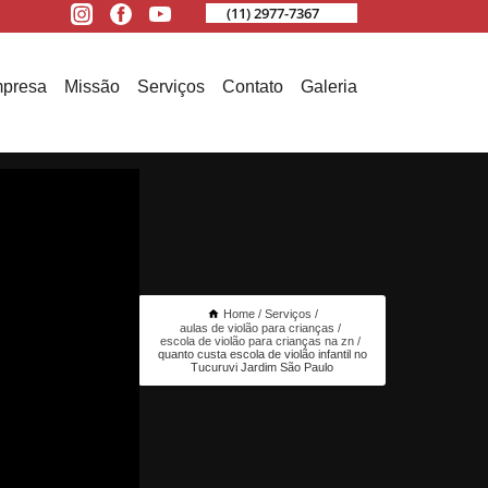
(11) 2977-7367
presa
Missão
Serviços
Contato
Galeria
Home
Serviços
aulas de violão para crianças
escola de violão para crianças na zn
quanto custa escola de violão infantil no
Tucuruvi Jardim São Paulo