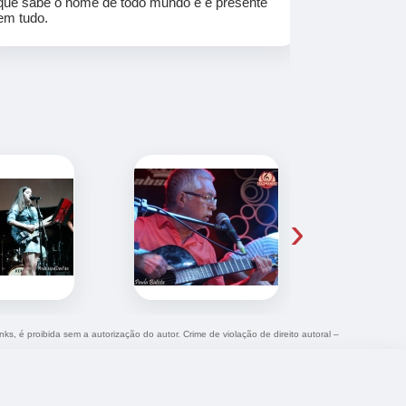
que sabe o nome de todo mundo e é presente
em tudo.
›
nks, é proibida sem a autorização do autor. Crime de violação de direito autoral –