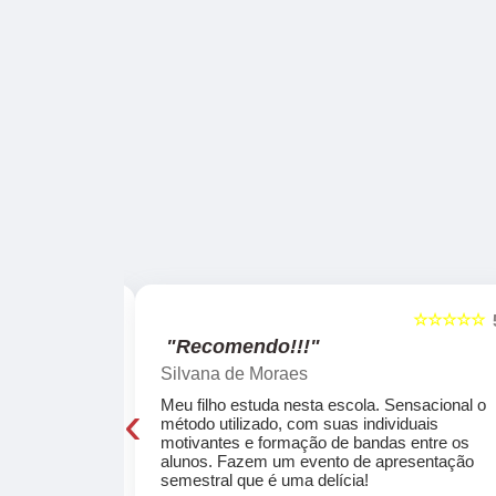
☆☆☆☆☆
☆☆☆☆☆
5
"Recomendo!!!"
Silvana de Moraes
‹
cola, a turma
Meu filho estuda nesta escola. Sensacional o
o, super
método utilizado, com suas individuais
osta a te
motivantes e formação de bandas entre os
ocar e aprender
alunos. Fazem um evento de apresentação
semestral que é uma delícia!