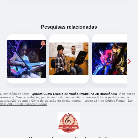
Pesquisas relacionadas
‹
›
O conteúdo do texto "
Quanto Custa Escola de Violão Infantil na Zn Brasilândia
" é de direito
reservado. Sua reprodução, parcial ou total, mesmo citando nossos links, é proibida sem a
autorização do autor. Crime de violação de direito autoral – artigo 184 do Código Penal –
Lei
9610/98 - Lei de direitos autorais
.