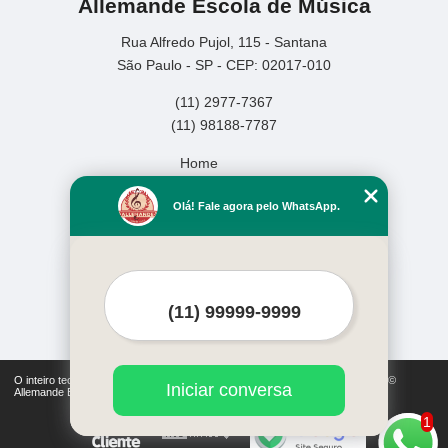
Allemande Escola de Música
Rua Alfredo Pujol, 115 - Santana
São Paulo - SP - CEP: 02017-010
(11) 2977-7367
(11) 98188-7787
Home
Empresa
Olá! Fale agora pelo WhatsApp.
Missão
Serviços
Contato
Mapa do site
Mais Serviços
O inteiro teor deste site está sujeito à proteção de direitos autorais. Copyright©
Iniciar conversa
Allemande Escola de Música (Lei 9610 de 19/02/1998)
1