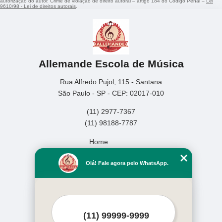
autorização do autor. Crime de violação de direito autoral – artigo 184 do Código Penal –
Lei
9610/98 - Lei de direitos autorais
.
Allemande Escola de Música
Rua Alfredo Pujol, 115 - Santana
São Paulo - SP - CEP: 02017-010
(11) 2977-7367
(11) 98188-7787
Home
Empresa
Olá! Fale agora pelo WhatsApp.
Missão
Serviços
Contato
Mapa do site
Mais Serviços