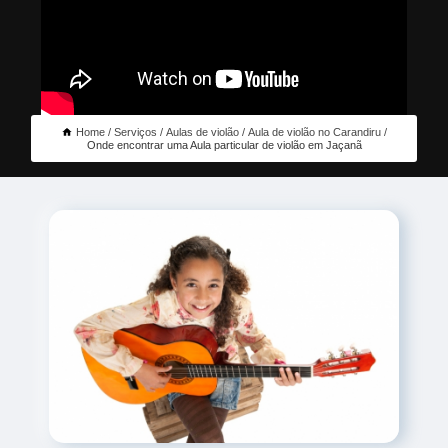
Home
Serviços
Aulas de violão
Aula de violão no Carandiru
Onde encontrar uma Aula particular de violão em Jaçanã