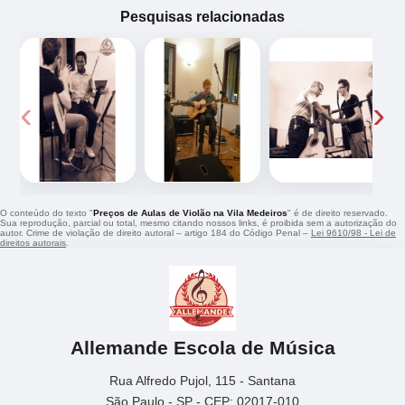
Pesquisas relacionadas
‹
›
O conteúdo do texto "
Preços de Aulas de Violão na Vila Medeiros
" é de direito reservado.
Sua reprodução, parcial ou total, mesmo citando nossos links, é proibida sem a autorização do
autor. Crime de violação de direito autoral – artigo 184 do Código Penal –
Lei 9610/98 - Lei de
direitos autorais
.
Allemande Escola de Música
Rua Alfredo Pujol, 115 - Santana
São Paulo - SP - CEP: 02017-010