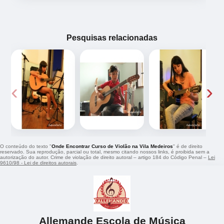
Pesquisas relacionadas
‹
›
O conteúdo do texto "
Onde Encontrar Curso de Violão na Vila Medeiros
" é de direito
reservado. Sua reprodução, parcial ou total, mesmo citando nossos links, é proibida sem a
autorização do autor. Crime de violação de direito autoral – artigo 184 do Código Penal –
Lei
9610/98 - Lei de direitos autorais
.
Allemande Escola de Música