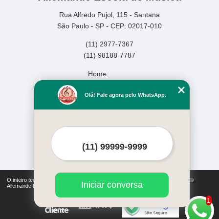
Rua Alfredo Pujol, 115 - Santana
São Paulo - SP - CEP: 02017-010
(11) 2977-7367
(11) 98188-7787
Home
Empresa
Olá! Fale agora pelo WhatsApp.
Missão
Serviços
Contato
Mapa do site
Mais Serviços
O inteiro teor deste site está sujeito à proteção de direitos autorais. Copyright©
Iniciar conversa
Allemande Escola de Música (Lei 9610 de 19/02/1998)
1