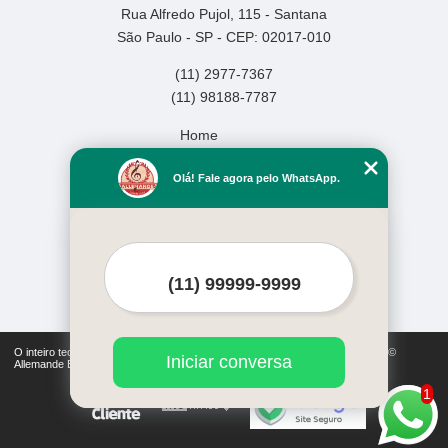
Rua Alfredo Pujol, 115 - Santana
São Paulo - SP - CEP: 02017-010
(11) 2977-7367
(11) 98188-7787
Home
Empresa
Olá! Fale agora pelo WhatsApp.
Missão
Serviços
Contato
Mapa do site
Mais Serviços
O inteiro teor deste site está sujeito à proteção de direitos autorais. Copyright©
Iniciar conversa
Allemande Escola de Música (Lei 9610 de 19/02/1998)
1