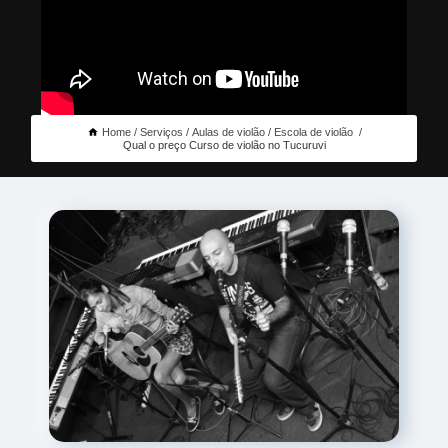
Home
Serviços
Aulas de violão
Escola de violão
Qual o preço Curso de violão no Tucuruvi