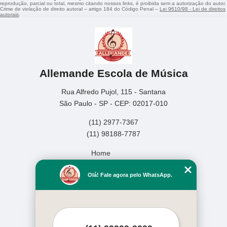
reprodução, parcial ou total, mesmo citando nossos links, é proibida sem a autorização do autor.
Crime de violação de direito autoral – artigo 184 do Código Penal –
Lei 9610/98 - Lei de direitos
autorais
.
Allemande Escola de Música
Rua Alfredo Pujol, 115 - Santana
São Paulo - SP - CEP: 02017-010
(11) 2977-7367
(11) 98188-7787
Home
Empresa
Olá! Fale agora pelo WhatsApp.
Missão
Serviços
Contato
Mapa do site
Mais Serviços