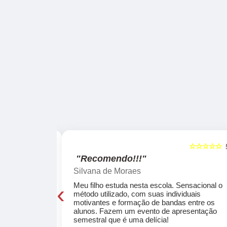
☆☆☆☆☆
☆☆☆☆☆
5
"Recomendo!!!"
Silvana de Moraes
‹
cola, a turma
Meu filho estuda nesta escola. Sensacional o
o, super
método utilizado, com suas individuais
osta a te
motivantes e formação de bandas entre os
ocar e aprender
alunos. Fazem um evento de apresentação
semestral que é uma delícia!