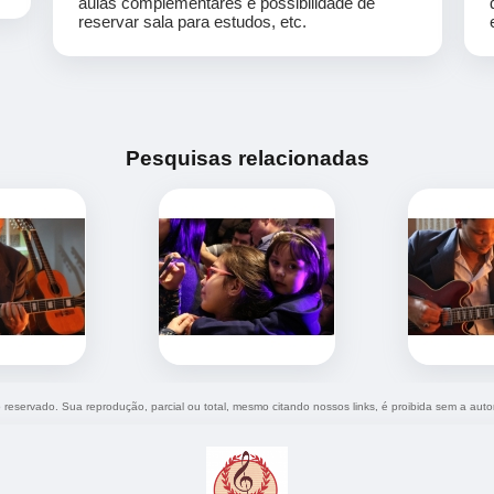
aulas complementares e possibilidade de
reservar sala para estudos, etc.
Pesquisas relacionadas
to reservado. Sua reprodução, parcial ou total, mesmo citando nossos links, é proibida sem a auto