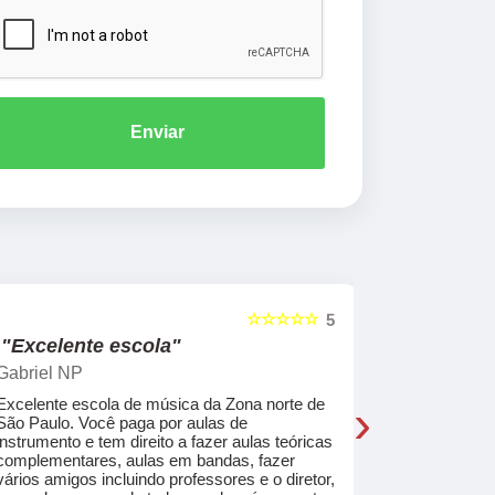
Enviar
☆☆☆☆☆
5
"Excelente escola"
"Recome
Gabriel NP
Marcel Mat
›
Excelente escola de música da Zona norte de
Desde o pri
São Paulo. Você paga por aulas de
de professo
instrumento e tem direito a fazer aulas teóricas
acolhedores
complementares, aulas em bandas, fazer
ajudar a co
vários amigos incluindo professores e o diretor,
musica.