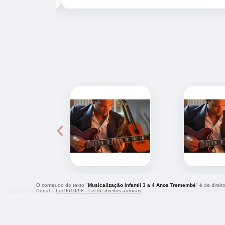
‹
O conteúdo do texto "
Musicalização Infantil 3 a 4 Anos Tremembé
" é de direi
Penal –
Lei 9610/98 - Lei de direitos autorais
.