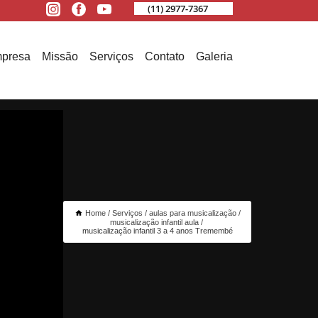
(11) 2977-7367
presa
Missão
Serviços
Contato
Galeria
Home
Serviços
aulas para musicalização
musicalização infantil aula
musicalização infantil 3 a 4 anos Tremembé