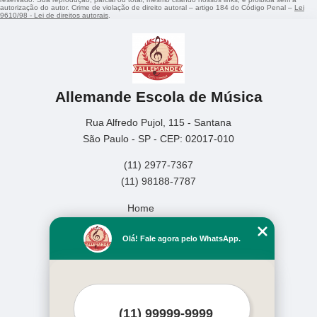
autorização do autor. Crime de violação de direito autoral – artigo 184 do Código Penal –
Lei
9610/98 - Lei de direitos autorais
.
Allemande Escola de Música
Rua Alfredo Pujol, 115 - Santana
São Paulo - SP - CEP: 02017-010
(11) 2977-7367
(11) 98188-7787
Home
Empresa
Olá! Fale agora pelo WhatsApp.
Missão
Serviços
Contato
Mapa do site
Mais Serviços