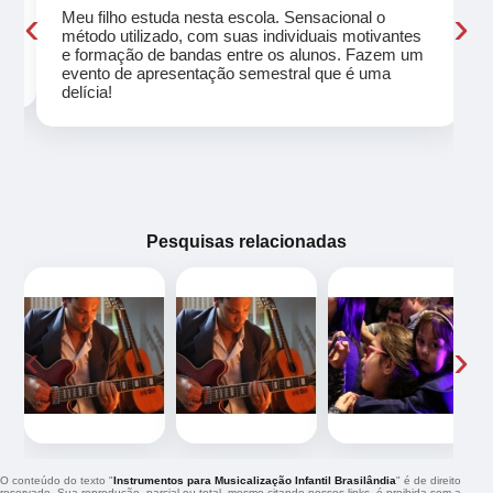
‹
›
Meu filho estuda nesta escola. Sensacional o
método utilizado, com suas individuais motivantes
eu
e formação de bandas entre os alunos. Fazem um
evento de apresentação semestral que é uma
delícia!
Pesquisas relacionadas
‹
›
O conteúdo do texto "
Instrumentos para Musicalização Infantil Brasilândia
" é de direito
reservado. Sua reprodução, parcial ou total, mesmo citando nossos links, é proibida sem a