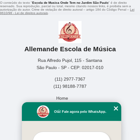
O conteúdo do texto "
Escola de Musica Onde Tem no Jardim São Paulo
" é de direito
reservado. Sua reprodução, parcial ou total, mesmo citando nossos links, é proibida sem a
autorização do autor. Crime de violação de direito autoral – artigo 184 do Código Penal –
Lei
9610/98 - Lei de direitos autorais
.
Allemande Escola de Música
Rua Alfredo Pujol, 115 - Santana
São Paulo - SP - CEP: 02017-010
(11) 2977-7367
(11) 98188-7787
Home
Empresa
Olá! Fale agora pelo WhatsApp.
Missão
Serviços
Contato
Mapa do site