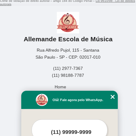
Crime de violação de direito autoral – artigo 184 do Código Penal –
Lei 9610/98 - Lei de direitos
autorais
.
Allemande Escola de Música
Rua Alfredo Pujol, 115 - Santana
São Paulo - SP - CEP: 02017-010
(11) 2977-7367
(11) 98188-7787
Home
Empresa
Olá! Fale agora pelo WhatsApp.
Missão
Serviços
Contato
Mapa do site
Mais Serviços