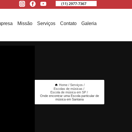
(11) 2977-7367
presa
Missão
Serviços
Contato
Galeria
Home
Serviços
Escolas de músicas
Escola de música em SP
Onde encontrar uma Escola particular de
música em Santana