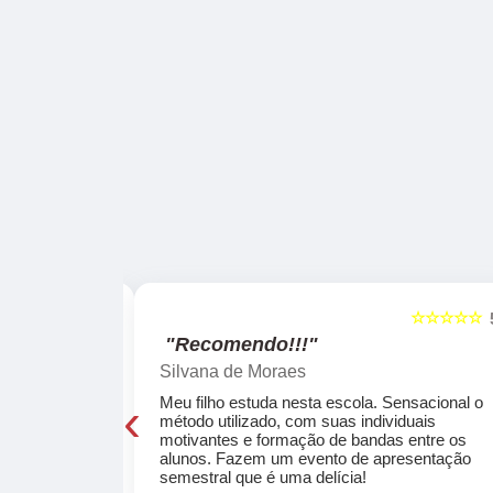
☆☆☆☆☆
☆☆☆☆☆
5
"Recomendo!!!"
Silvana de Moraes
‹
cola, a turma
Meu filho estuda nesta escola. Sensacional o
o, super
método utilizado, com suas individuais
osta a te
motivantes e formação de bandas entre os
ocar e aprender
alunos. Fazem um evento de apresentação
semestral que é uma delícia!