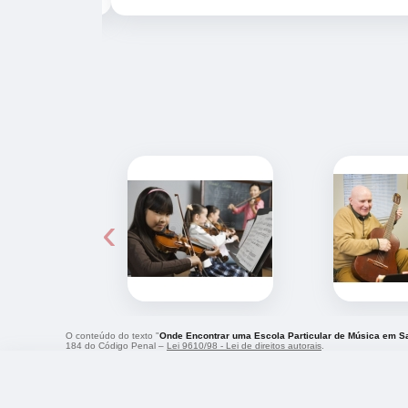
‹
O conteúdo do texto "
Onde Encontrar uma Escola Particular de Música em S
184 do Código Penal –
Lei 9610/98 - Lei de direitos autorais
.