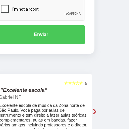
Enviar
☆☆☆☆☆
5
"Excelente escola"
"Recome
Gabriel NP
Marcel Mat
›
Excelente escola de música da Zona norte de
Desde o pri
São Paulo. Você paga por aulas de
de professo
instrumento e tem direito a fazer aulas teóricas
acolhedores
complementares, aulas em bandas, fazer
ajudar a co
vários amigos incluindo professores e o diretor,
musica.