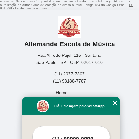
reservado. Sua reprodução, parcial ou total, mesmo citando nossos links, é proibida sem a
autorização do autor. Crime de violação de direito autoral – artigo 184 do Código Penal –
Lei
9610/98 - Lei de direitos autorais
.
Allemande Escola de Música
Rua Alfredo Pujol, 115 - Santana
São Paulo - SP - CEP: 02017-010
(11) 2977-7367
(11) 98188-7787
Home
Empresa
Olá! Fale agora pelo WhatsApp.
Missão
Serviços
Contato
Mapa do site
Mais Serviços