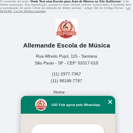
O conteúdo do texto "
Onde Tem uma Escola para Aula de Música na Vila Guilherme
" é de
direito reservado. Sua reprodução, parcial ou total, mesmo citando nossos links, é proibida sem
a autorização do autor. Crime de violação de direito autoral – artigo 184 do Código Penal –
Lei
9610/98 - Lei de direitos autorais
.
Allemande Escola de Música
Rua Alfredo Pujol, 115 - Santana
São Paulo - SP - CEP: 02017-010
(11) 2977-7367
(11) 98188-7787
Home
Empresa
Olá! Fale agora pelo WhatsApp.
Missão
Serviços
Contato
Mapa do site