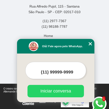
Rua Alfredo Pujol, 115 - Santana
São Paulo - SP - CEP: 02017-010
(11) 2977-7367
(11) 98188-7787
Home
Empresa
Olá! Fale agora pelo WhatsApp.
Missão
Serviços
Contato
Mapa do site
Mais Serviços
O inteiro teor deste site está sujeito à proteção de direitos autorais. Copyright©
Iniciar conversa
Allemande Escola de Música (Lei 9610 de 19/02/1998)
1