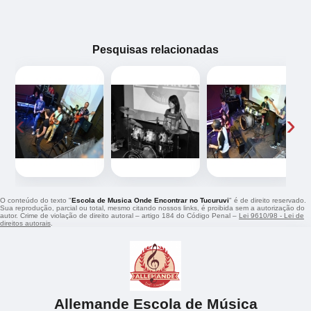
Pesquisas relacionadas
‹
›
O conteúdo do texto "
Escola de Musica Onde Encontrar no Tucuruvi
" é de direito reservado.
Sua reprodução, parcial ou total, mesmo citando nossos links, é proibida sem a autorização do
autor. Crime de violação de direito autoral – artigo 184 do Código Penal –
Lei 9610/98 - Lei de
direitos autorais
.
Allemande Escola de Música