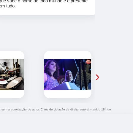
que sabe o nome de todo mundo e é presente
em tudo.
›
a sem a autorização do autor. Crime de violação de direito autoral – artigo 184 do