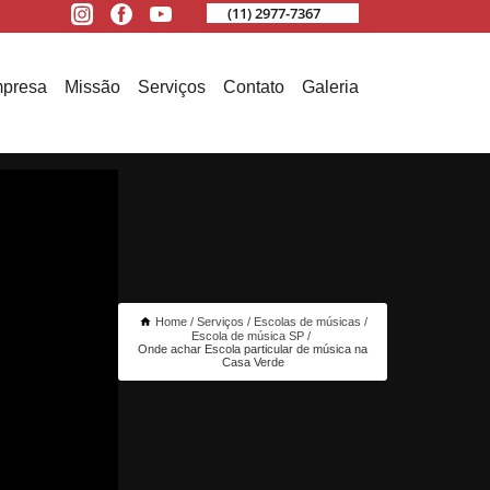
(11) 2977-7367
presa
Missão
Serviços
Contato
Galeria
Home
Serviços
Escolas de músicas
Escola de música SP
Onde achar Escola particular de música na
Casa Verde