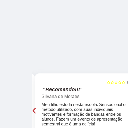
☆☆☆☆☆
☆☆☆☆☆
5
"Recomendo!!!"
Silvana de Moraes
‹
cola, a turma
Meu filho estuda nesta escola. Sensacional o
o, super
método utilizado, com suas individuais
osta a te
motivantes e formação de bandas entre os
ocar e aprender
alunos. Fazem um evento de apresentação
semestral que é uma delícia!