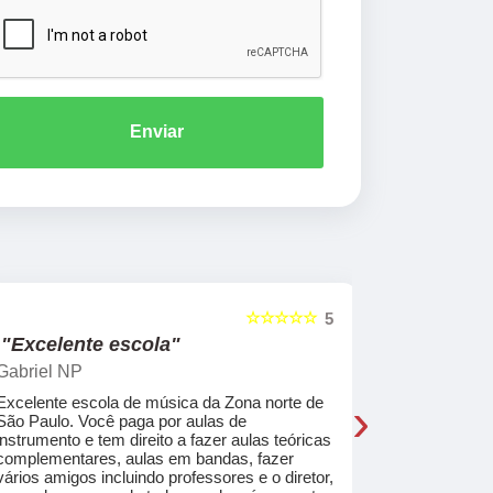
Enviar
☆☆☆☆☆
5
"Excelente escola"
"Recome
Gabriel NP
Marcel Mat
›
Excelente escola de música da Zona norte de
Desde o pri
São Paulo. Você paga por aulas de
de professo
instrumento e tem direito a fazer aulas teóricas
acolhedores
complementares, aulas em bandas, fazer
ajudar a co
vários amigos incluindo professores e o diretor,
musica.