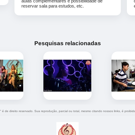
aulas complementares e possibilidade de
reservar sala para estudos, etc.
Pesquisas relacionadas
" é de direito reservado. Sua reprodução, parcial ou total, mesmo citando nossos links, é proibid