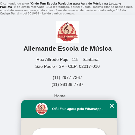
O conteúdo do texto "
Onde Tem Escola Particular para Aula de Música na Lauzane
Paulista
" é de direito reservado. Sua reprodução, parcial ou total, mesmo citando nossos links,
é proibida sem a autorização do autor. Crime de violação de direito autoral – artigo 184 do
Código Penal –
Lei 9610/98 - Lei de direitos autorais
.
Allemande Escola de Música
Rua Alfredo Pujol, 115 - Santana
São Paulo - SP - CEP: 02017-010
(11) 2977-7367
(11) 98188-7787
Home
Empresa
Olá! Fale agora pelo WhatsApp.
Missão
Serviços
Contato
Mapa do site