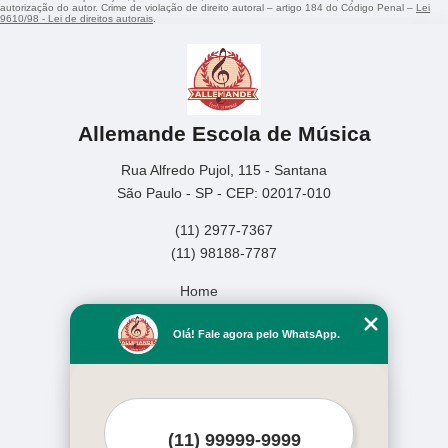
autorização do autor. Crime de violação de direito autoral – artigo 184 do Código Penal –
Lei
9610/98 - Lei de direitos autorais
.
Allemande Escola de Música
Rua Alfredo Pujol, 115 - Santana
São Paulo - SP - CEP: 02017-010
(11) 2977-7367
(11) 98188-7787
Home
Empresa
Olá! Fale agora pelo WhatsApp.
Missão
Serviços
Contato
Mapa do site
Mais Serviços