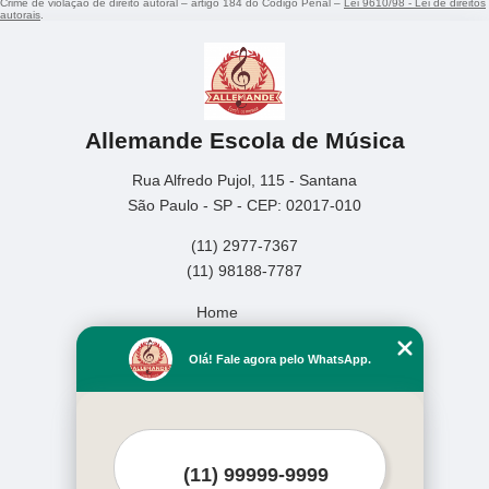
Crime de violação de direito autoral – artigo 184 do Código Penal –
Lei 9610/98 - Lei de direitos
autorais
.
Allemande Escola de Música
Rua Alfredo Pujol, 115 - Santana
São Paulo - SP - CEP: 02017-010
(11) 2977-7367
(11) 98188-7787
Home
Empresa
Olá! Fale agora pelo WhatsApp.
Missão
Serviços
Contato
Mapa do site
Mais Serviços